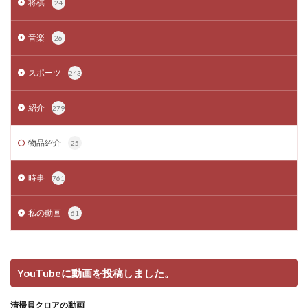
将棋
24
音楽
26
スポーツ
243
紹介
279
物品紹介
25
時事
761
私の動画
61
YouTubeに動画を投稿しました。
清掃員クロアの動画