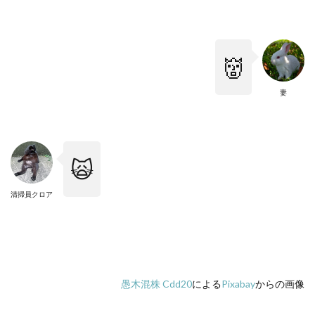
👹
妻
🙀
清掃員クロア
愚木混株 Cdd20
による
Pixabay
からの画像