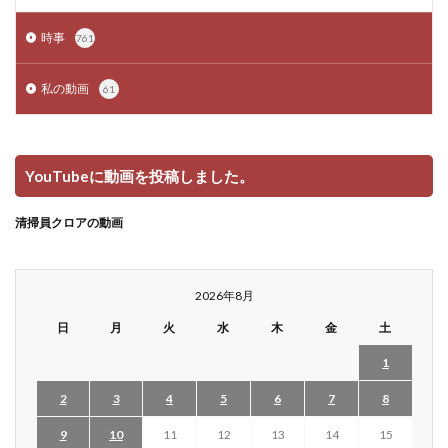
時事
761
私の動画
61
YouTubeに動画を投稿しました。
清掃員クロアの動画
2026年8月
日
月
火
水
木
金
土
1
2
3
4
5
6
7
8
9
10
11
12
13
14
15