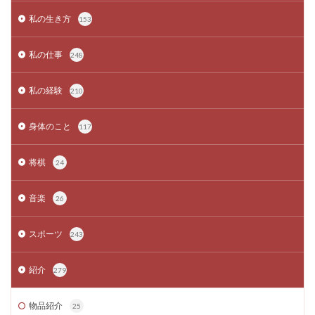
私の生き方
153
私の仕事
248
私の経験
210
身体のこと
117
将棋
24
音楽
26
スポーツ
243
紹介
279
物品紹介
25