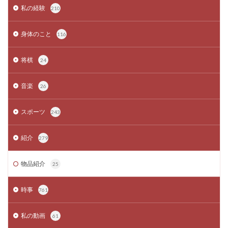
私の経験
210
身体のこと
116
将棋
24
音楽
26
スポーツ
243
紹介
279
物品紹介
25
時事
761
私の動画
61