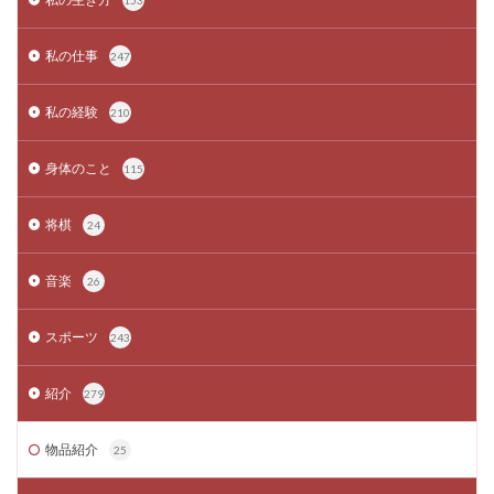
153
私の仕事
247
私の経験
210
身体のこと
115
将棋
24
音楽
26
スポーツ
243
紹介
279
物品紹介
25