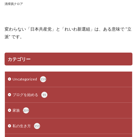
清掃員クロア
変わらない「日本共産党」と「れいわ新選組」は、ある意味で “立
派” です。
カテゴリー
Uncategorized
159
ブログを始める
93
家族
209
私の生き方
153