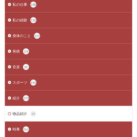
私の仕事
248
私の経験
210
身体のこと
117
将棋
24
音楽
26
スポーツ
243
紹介
279
物品紹介
25
時事
761