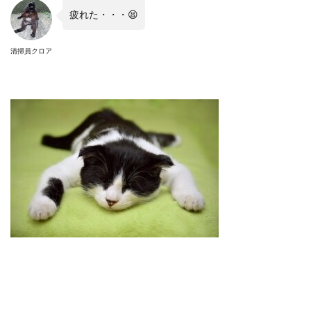
疲れた・・・😫
清掃員クロア