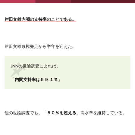
岸田文雄内閣の支持率のことである。
岸田文雄政権発足から
半年
を迎えた。
JNN
の世論調査によれば、
「
内閣支持率は５９
.
１％
」
他の世論調査でも、「
５０％を超える
」高水準を維持している。