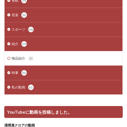
将棋
24
音楽
26
スポーツ
243
紹介
279
物品紹介
25
時事
761
私の動画
61
YouTubeに動画を投稿しました。
清掃員クロアの動画