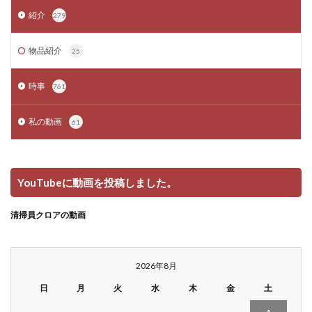
紹介
279
物品紹介
25
時事
761
私の動画
61
YouTubeに動画を投稿しました。
清掃員クロアの動画
2026年8月
日
月
火
水
木
金
土