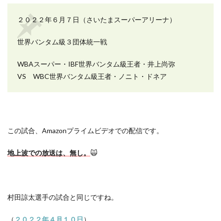
２０２２年６月７日（さいたまスーパーアリーナ）
世界バンタム級３団体統一戦
WBA
スーパー・
IBF
世界バンタム級王者・井上尚弥
VS
WBC
世界バンタム級王者・ノニト・ドネア
この試合、
Amazon
プライムビデオでの配信です。
地上波での放送は、無し。
🙀
村田諒太選手の試合と同じですね。
（
２０２２年４月１０日
）