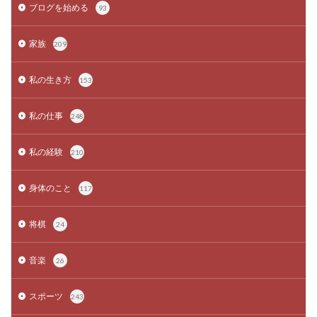
ブログを始める
93
家族
209
私の生き方
153
私の仕事
248
私の経験
210
身体のこと
117
将棋
24
音楽
26
スポーツ
243