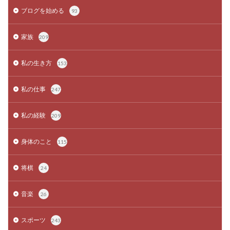
ブログを始める
93
家族
209
私の生き方
153
私の仕事
247
私の経験
209
身体のこと
115
将棋
24
音楽
26
スポーツ
243