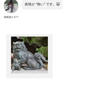
表情が
“
怖い
”
です。
🙀
清掃員クロア