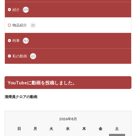
紹介
279
物品紹介
25
時事
761
私の動画
61
YouTubeに動画を投稿しました。
清掃員クロアの動画
2026年8月
日
月
火
水
木
金
土