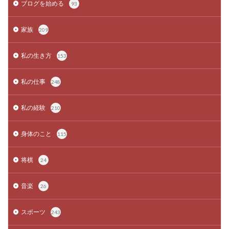
ブログを始める
93
家族
209
私の生き方
153
私の仕事
248
私の経験
210
身体のこと
115
将棋
24
音楽
26
スポーツ
243