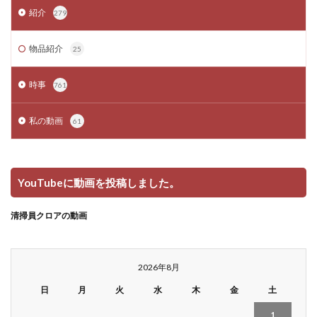
紹介
279
物品紹介
25
時事
761
私の動画
61
YouTubeに動画を投稿しました。
清掃員クロアの動画
2026年8月
日
月
火
水
木
金
土
1