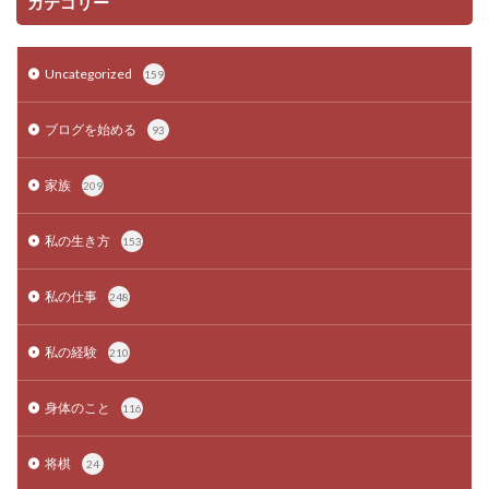
カテゴリー
Uncategorized
159
ブログを始める
93
家族
209
私の生き方
153
私の仕事
248
私の経験
210
身体のこと
116
将棋
24