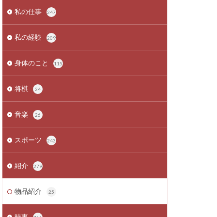
私の仕事
247
私の経験
209
身体のこと
115
将棋
24
音楽
26
スポーツ
243
紹介
279
物品紹介
25
時事