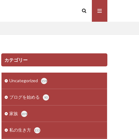
カテゴリー
Uncategorized
159
ブログを始める
93
家族
209
私の生き方
153