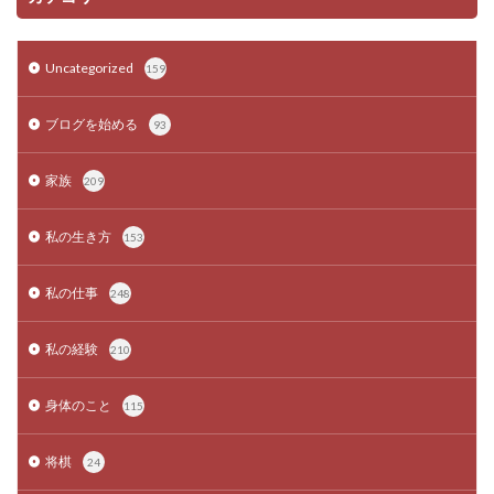
Uncategorized
159
ブログを始める
93
家族
209
私の生き方
153
私の仕事
248
私の経験
210
身体のこと
115
将棋
24