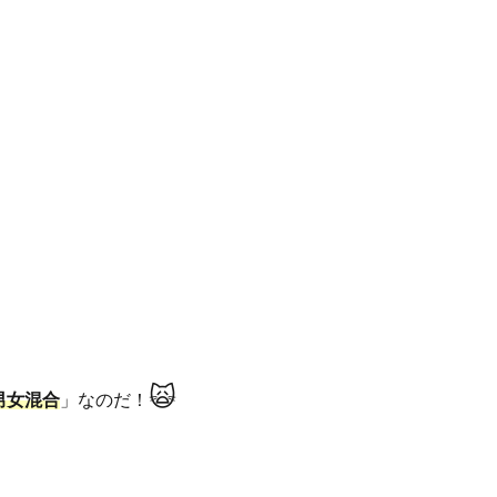
🙀
男女混合
」なのだ！