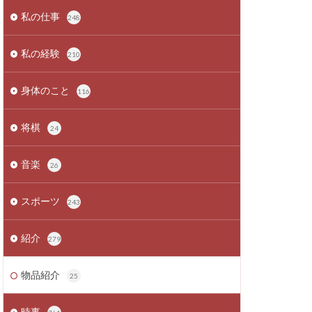
私の仕事
248
私の経験
210
身体のこと
116
将棋
24
音楽
26
スポーツ
243
紹介
279
物品紹介
25
時事