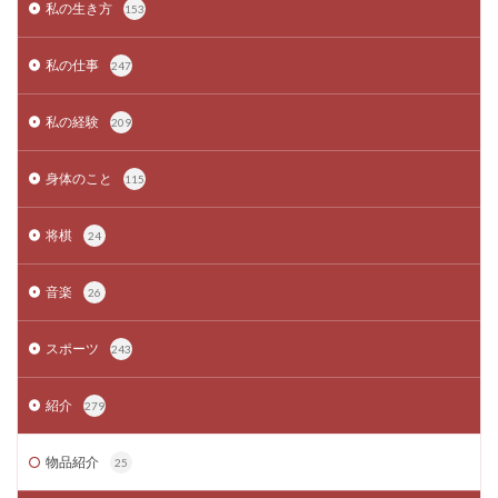
私の生き方
153
私の仕事
247
私の経験
209
身体のこと
115
将棋
24
音楽
26
スポーツ
243
紹介
279
物品紹介
25