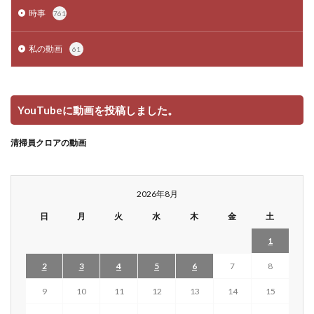
時事
761
私の動画
61
YouTubeに動画を投稿しました。
清掃員クロアの動画
2026年8月
日
月
火
水
木
金
土
1
2
3
4
5
6
7
8
9
10
11
12
13
14
15