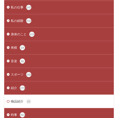
私の仕事
247
私の経験
210
身体のこと
115
将棋
24
音楽
26
スポーツ
243
紹介
279
物品紹介
25
時事
761