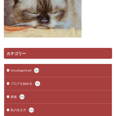
カテゴリー
Uncategorized
159
ブログを始める
93
家族
209
私の生き方
153