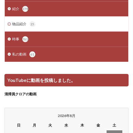
紹介
279
物品紹介
25
時事
761
私の動画
61
YouTubeに動画を投稿しました。
清掃員クロアの動画
2026年8月
日
月
火
水
木
金
土