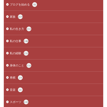
ブログを始める
93
家族
209
私の生き方
153
私の仕事
248
私の経験
210
身体のこと
116
将棋
24
音楽
26
スポーツ
243