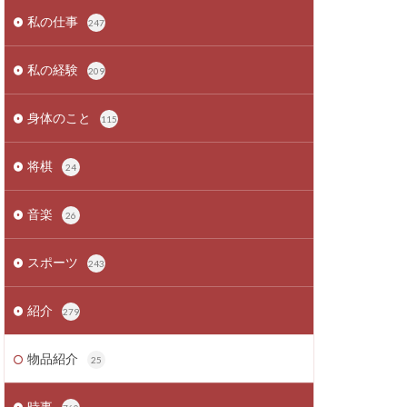
私の仕事
247
私の経験
209
身体のこと
115
将棋
24
音楽
26
スポーツ
243
紹介
279
物品紹介
25
時事