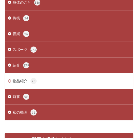
身体のこと
116
将棋
24
音楽
26
スポーツ
243
紹介
279
物品紹介
25
時事
761
私の動画
61