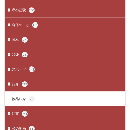
私の経験
210
身体のこと
116
将棋
24
音楽
26
スポーツ
243
紹介
279
物品紹介
25
時事
761
私の動画
61