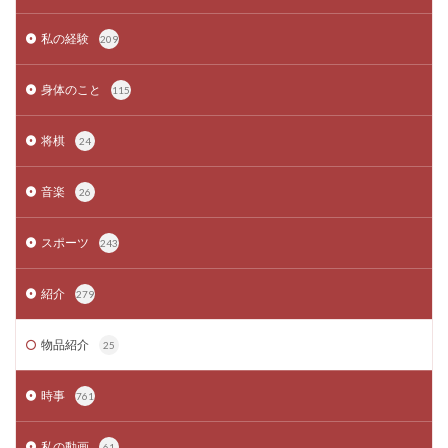
私の経験
209
身体のこと
115
将棋
24
音楽
26
スポーツ
243
紹介
279
物品紹介
25
時事
761
私の動画
61