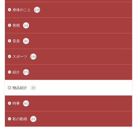
身体のこと
115
将棋
24
音楽
26
スポーツ
243
紹介
279
物品紹介
25
時事
761
私の動画
61