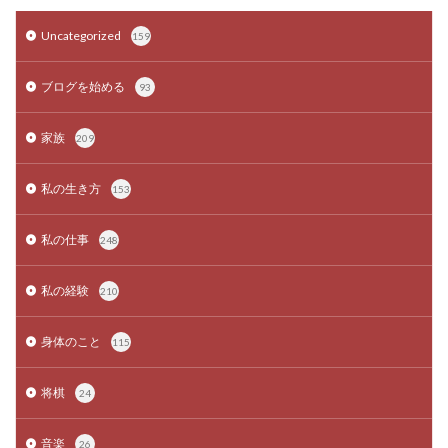
Uncategorized
159
ブログを始める
93
家族
209
私の生き方
153
私の仕事
248
私の経験
210
身体のこと
115
将棋
24
音楽
26