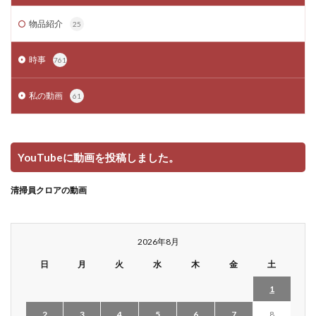
物品紹介
25
時事
761
私の動画
61
YouTubeに動画を投稿しました。
清掃員クロアの動画
2026年8月
日
月
火
水
木
金
土
1
2
3
4
5
6
7
8