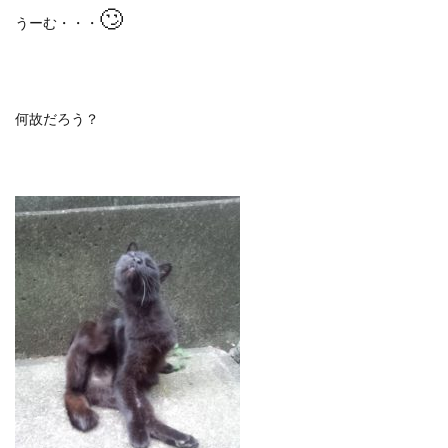
🙄
うーむ・・・
何故だろう？