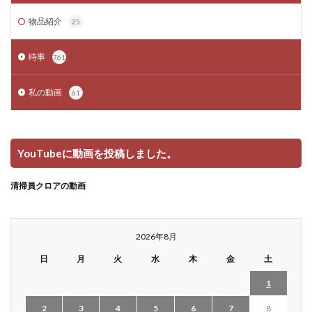
物品紹介
25
時事
761
私の動画
61
YouTubeに動画を投稿しました。
清掃員クロアの動画
2026年8月
日
月
火
水
木
金
土
1
2
3
4
5
6
7
8