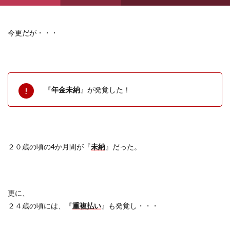
今更だが・・・
『
年金未納
』が発覚した！
２０歳の頃の
4
か月間が『
未納
』だった。
更に、
２４歳の頃には、『
重複払い
』も発覚し・・・