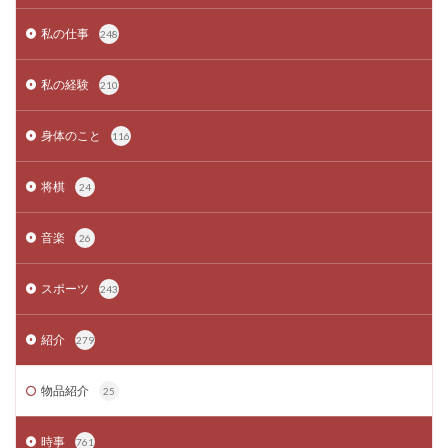
私の仕事
248
私の経験
210
身体のこと
116
将棋
24
音楽
26
スポーツ
243
紹介
279
物品紹介
25
時事
761