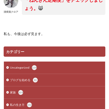
「ねんきん定期便」をチェックしまし
ょう。
😸
清掃員クロア
私も、今後は必ず見ます。
カテゴリー
Uncategorized
159
ブログを始める
93
家族
209
私の生き方
153