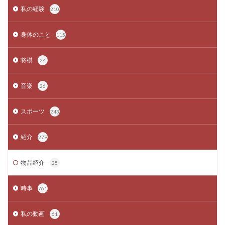
私の経験
210
身体のこと
115
将棋
24
音楽
26
スポーツ
243
紹介
279
物品紹介
25
時事
761
私の動画
61