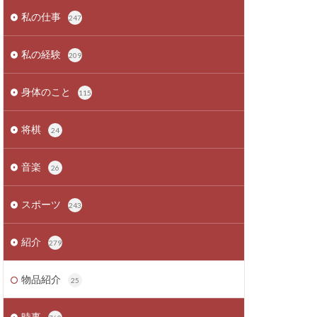
私の仕事
247
私の経験
209
身体のこと
115
将棋
24
音楽
26
スポーツ
243
紹介
279
物品紹介
25
時事