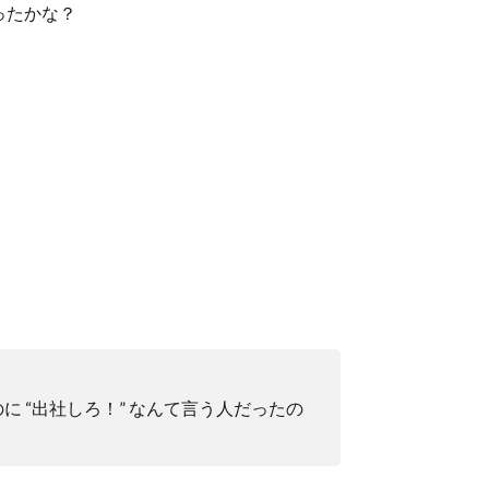
ったかな？
のに
“
出社しろ！
”
なんて言う人だったの