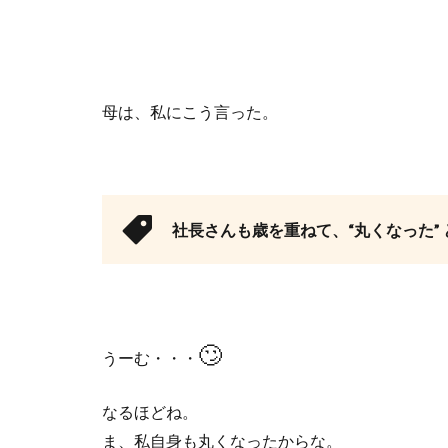
母は、私にこう言った。
社長さんも歳を重ねて、
“
丸くなった
”
🙄
うーむ・・・
なるほどね。
ま、私自身も丸くなったからな。