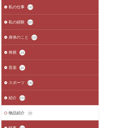
私の仕事
247
私の経験
209
身体のこと
115
将棋
24
音楽
26
スポーツ
243
紹介
279
物品紹介
25
時事