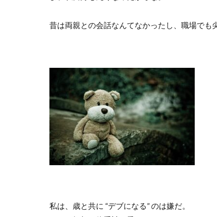
昔は両親との会話なんてなかったし、職場でも
私は、歳と共に
“
デブになる
”
のは嫌だ。