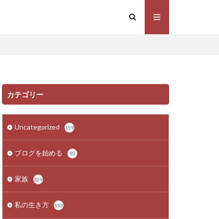
カテゴリー
Uncategorized
159
ブログを始める
93
家族
209
私の生き方
153