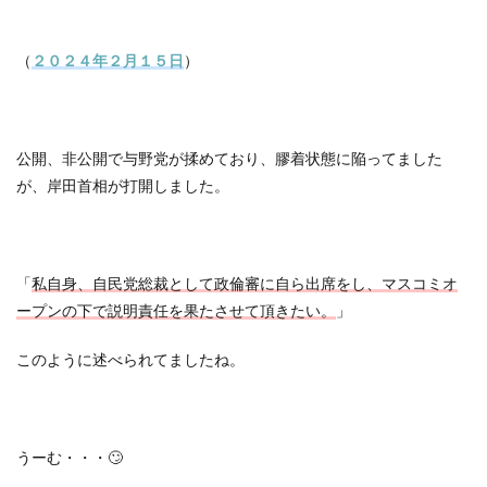
（
２０２４年２月１５日
）
公開、非公開で与野党が揉めており、膠着状態に陥ってました
が、岸田首相が打開しました。
「
私自身、自民党総裁として政倫審に自ら出席をし、マスコミオ
ープンの下で説明責任を果たさせて頂きたい。
」
このように述べられてましたね。
うーむ・・・🙄