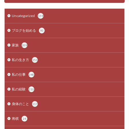
Uncategorized
159
ブログを始める
93
家族
209
私の生き方
153
私の仕事
248
私の経験
210
身体のこと
117
将棋
24