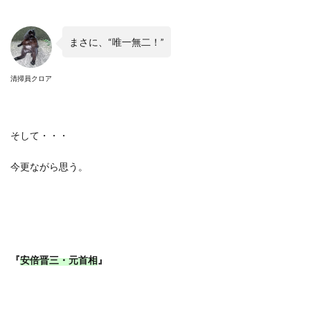
まさに、
“
唯一無二！
”
清掃員クロア
そして・・・
今更ながら思う。
『
安倍晋三・元首相
』