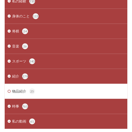
私の経験
210
身体のこと
115
将棋
24
音楽
26
スポーツ
243
紹介
279
物品紹介
25
時事
761
私の動画
61