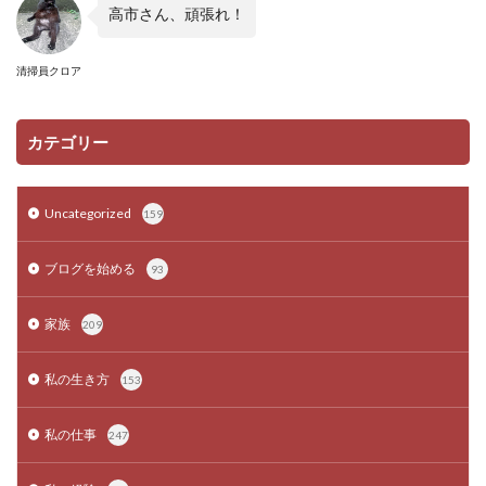
高市さん、頑張れ！
清掃員クロア
カテゴリー
Uncategorized
159
ブログを始める
93
家族
209
私の生き方
153
私の仕事
247