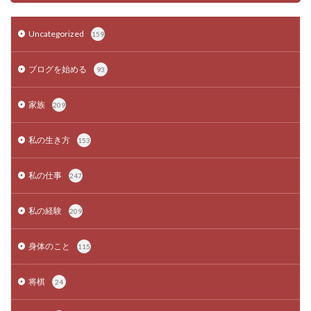
Uncategorized
159
ブログを始める
93
家族
209
私の生き方
153
私の仕事
247
私の経験
209
身体のこと
115
将棋
24