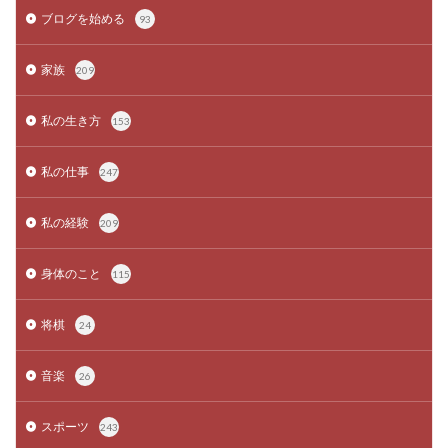
ブログを始める
93
家族
209
私の生き方
153
私の仕事
247
私の経験
209
身体のこと
115
将棋
24
音楽
26
スポーツ
243