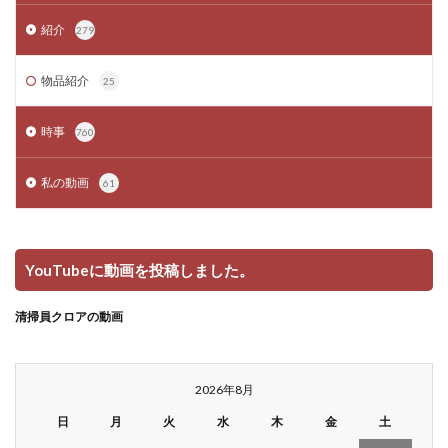
紹介
279
物品紹介
25
時事
760
私の動画
61
YouTubeに動画を投稿しました。
清掃員クロアの動画
2026年8月
日
月
火
水
木
金
土