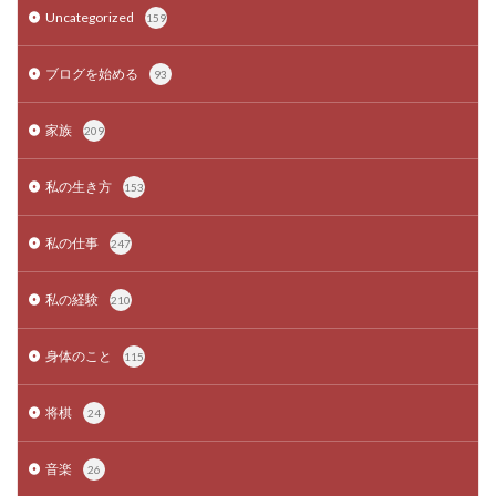
Uncategorized
159
ブログを始める
93
家族
209
私の生き方
153
私の仕事
247
私の経験
210
身体のこと
115
将棋
24
音楽
26