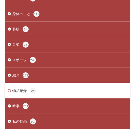
身体のこと
115
将棋
24
音楽
26
スポーツ
243
紹介
279
物品紹介
25
時事
761
私の動画
61