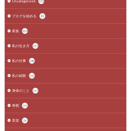
Uncategorized
159
ブログを始める
93
家族
209
私の生き方
153
私の仕事
248
私の経験
210
身体のこと
117
将棋
24
音楽
26