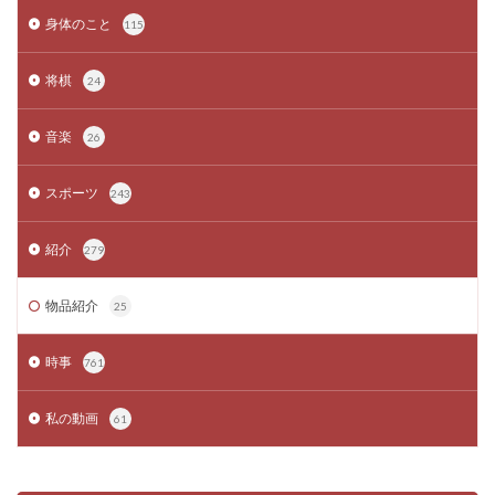
身体のこと
115
将棋
24
音楽
26
スポーツ
243
紹介
279
物品紹介
25
時事
761
私の動画
61