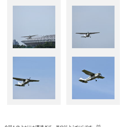
今回も仕上がりが悪過ぎて、半分以上
“
ボツ
”
です。
🙀