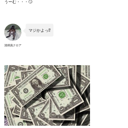
うーむ・・・🙄
マジかよっ⁉︎
清掃員クロア