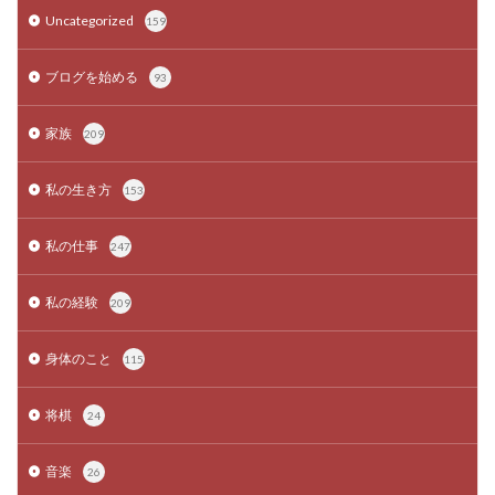
Uncategorized
159
ブログを始める
93
家族
209
私の生き方
153
私の仕事
247
私の経験
209
身体のこと
115
将棋
24
音楽
26