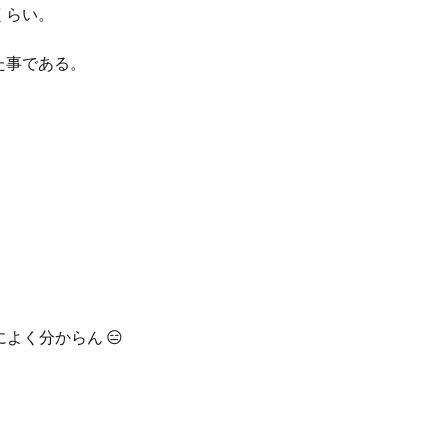
くらい。
た事である。
によく分からん
😑