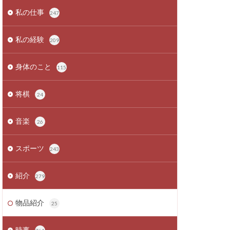
私の仕事
247
私の経験
209
身体のこと
115
将棋
24
音楽
26
スポーツ
243
紹介
279
物品紹介
25
時事