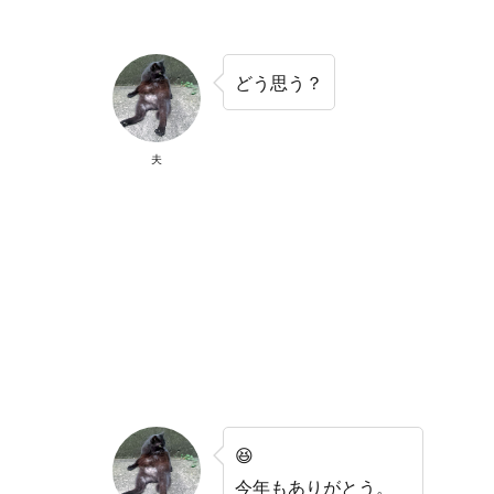
どう思う？
夫
😆
今年もありがとう。