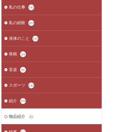
私の仕事
247
私の経験
209
身体のこと
115
将棋
24
音楽
26
スポーツ
243
紹介
279
物品紹介
25
時事