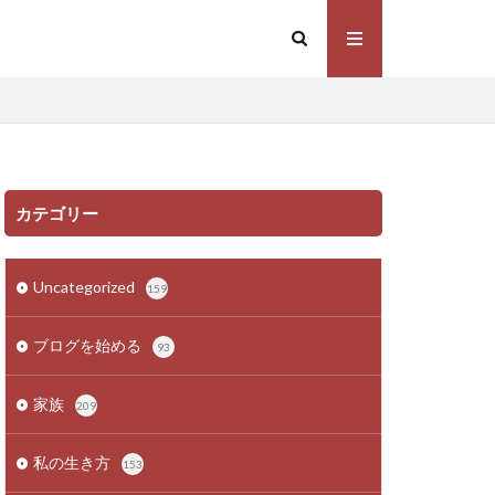
カテゴリー
Uncategorized
159
ブログを始める
93
家族
209
私の生き方
153