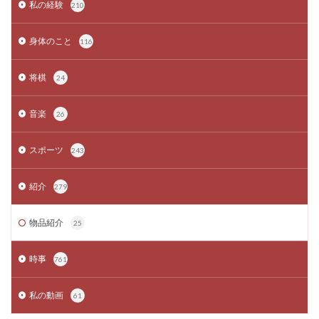
私の経験
210
身体のこと
116
将棋
24
音楽
26
スポーツ
243
紹介
279
物品紹介
25
時事
761
私の動画
61