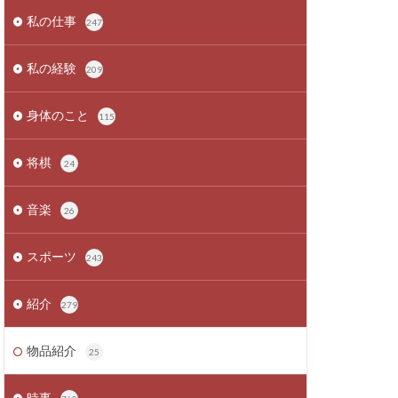
私の仕事
247
私の経験
209
身体のこと
115
将棋
24
音楽
26
スポーツ
243
紹介
279
物品紹介
25
時事