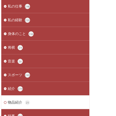
私の仕事
248
私の経験
210
身体のこと
116
将棋
24
音楽
26
スポーツ
243
紹介
279
物品紹介
25
時事