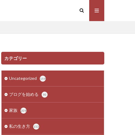
カテゴリー
Uncategorized
159
ブログを始める
93
家族
209
私の生き方
153