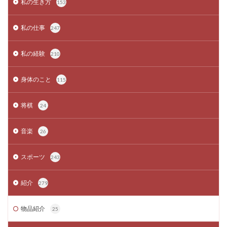
私の生き方
153
私の仕事
247
私の経験
210
身体のこと
115
将棋
24
音楽
26
スポーツ
243
紹介
279
物品紹介
25