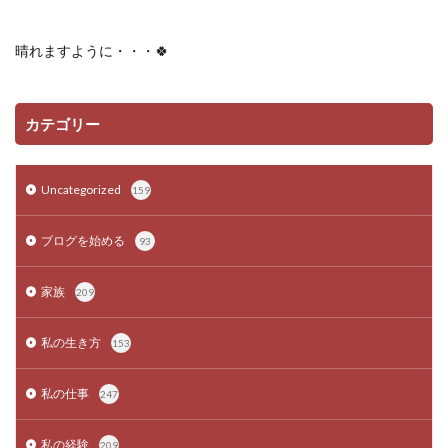
晴れますように・・・
🍀
カテゴリー
Uncategorized
159
ブログを始める
93
家族
209
私の生き方
153
私の仕事
247
私の経験
209