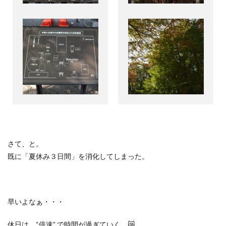
さて、と。
既に「夏休み３日間」を消化してしまった。
早いよなぁ・・・
休日は、
“
倍速
”
で時間が過ぎていく。
😿