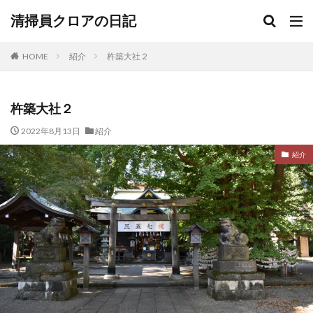
清掃員クロアの日記
HOME
紹介
杵築大社２
杵築大社２
2022年8月13日
紹介
紹介