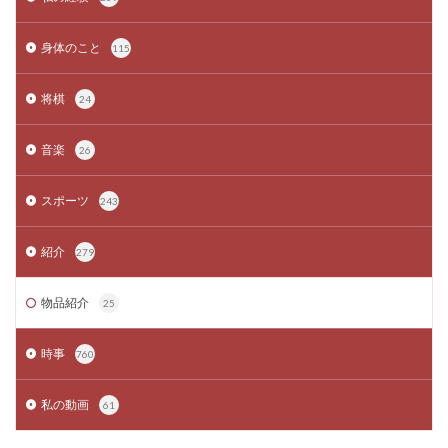
身体のこと
115
将棋
24
音楽
26
スポーツ
243
紹介
279
物品紹介
25
時事
760
私の動画
61