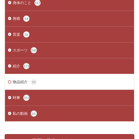
身体のこと
117
将棋
24
音楽
26
スポーツ
243
紹介
279
物品紹介
25
時事
761
私の動画
61