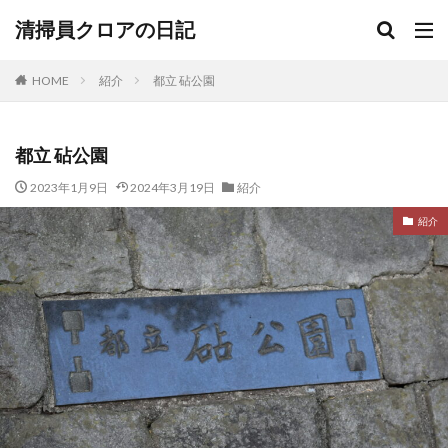
清掃員クロアの日記
HOME
紹介
都立 砧公園
都立 砧公園
2023年1月9日
2024年3月19日
紹介
紹介