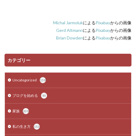
Michal Jarmoluk
による
Pixabay
からの画像
Gerd Altmann
による
Pixabay
からの画像
Brian Dowden
による
Pixabay
からの画像
カテゴリー
Uncategorized
159
ブログを始める
93
家族
209
私の生き方
153