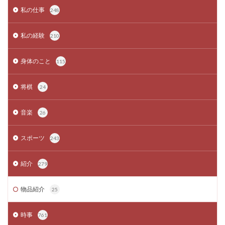
私の仕事
248
私の経験
210
身体のこと
115
将棋
24
音楽
26
スポーツ
243
紹介
279
物品紹介
25
時事
761