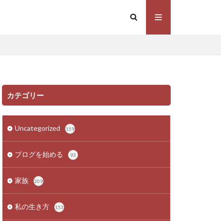
カテゴリー
Uncategorized
159
ブログを始める
93
家族
209
私の生き方
153