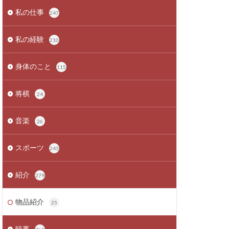
私の仕事
247
私の経験
210
身体のこと
115
将棋
24
音楽
26
スポーツ
243
紹介
279
物品紹介
25
時事