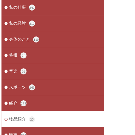
私の仕事
247
私の経験
210
身体のこと
115
将棋
24
音楽
26
スポーツ
243
紹介
279
物品紹介
25
時事