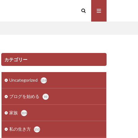
カテゴリー
Uncategorized
159
ブログを始める
93
家族
209
私の生き方
153