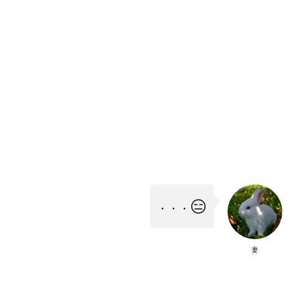
😑
・・・
妻