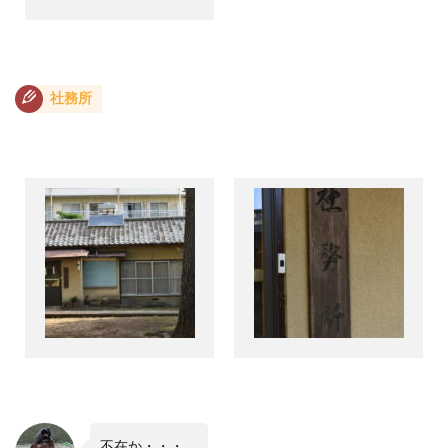
社務所
不在か・・・。