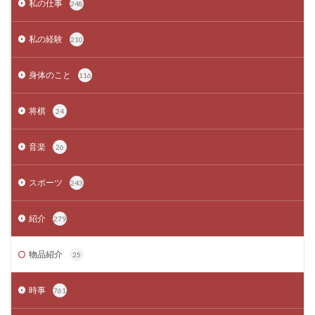
私の仕事
248
私の経験
210
身体のこと
116
将棋
24
音楽
26
スポーツ
243
紹介
279
物品紹介
25
時事
761